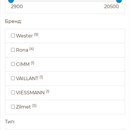
2900
20500
Бренд:
(9)
Wester
(4)
Rona
(1)
CIMM
(1)
VAILLANT
(1)
VIESSMANN
(5)
Zilmet
Тип: