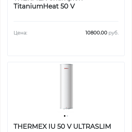
TitaniumHeat 50 V
Цена:
10800.00
руб.
THERMEX IU 50 V ULTRASLIM