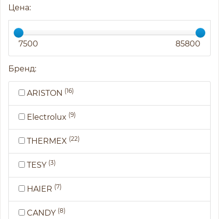
Цена:
7500
85800
Бренд:
(16)
ARISTON
(9)
Electrolux
(22)
THERMEX
(3)
TESY
(7)
HAIER
(8)
CANDY