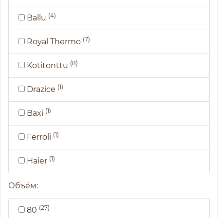
(4)
Ballu
(7)
Royal Thermo
(8)
Kotitonttu
(1)
Drazice
(1)
Baxi
(1)
Ferroli
(1)
Haier
Объём:
(27)
80