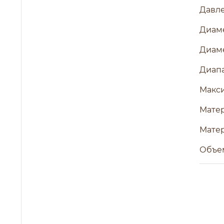
Давле
Диаме
Диаме
Диапа
Макси
Матер
Мате
Объем