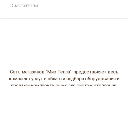
Смесители
Сеть магазинов "Мир Тепла" предоставляет весь
комплекс услуг в области подбора оборудования и
продажи комплектующих для систем отопления,
водоснабжения и кондиционирования
(водонагревательной и насосов, газовых
колонок, кондиционеров, отопительной
техники и пластиковых емкостей) на
профессиональном уровне.