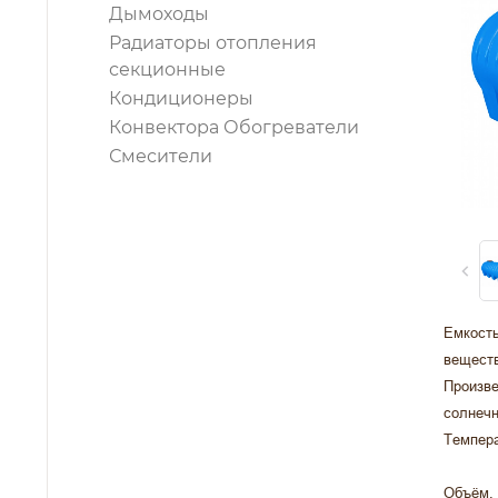
Дымоходы
Радиаторы отопления
секционные
Кондиционеры
Конвектора Обогреватели
Смесители
Емкость
веществ
Произве
солнечн
Темпера
Объём, 