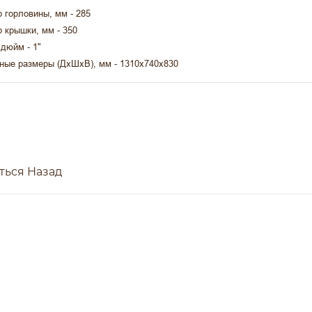
 горловины, мм - 285
 крышки, мм - 350
 дюйм - 1"
ные размеры (ДхШхВ), мм - 1310х740х830
ться Назад
весь комплекс услуг в области подбора оборудования и п