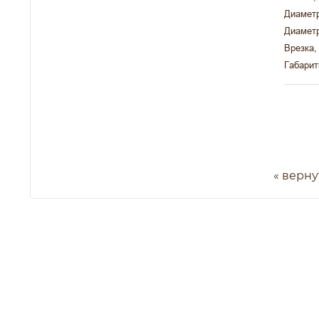
Диаметр
Диаметр
Врезка,
Габарит
« верну
Сеть магазинов "Мир Тепла" предоставляет 