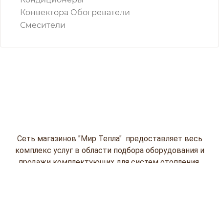
Конвектора Обогреватели
Смесители
Сеть магазинов "Мир Тепла" предоставляет весь
комплекс услуг в области подбора оборудования и
продажи комплектующих для систем отопления,
водоснабжения и кондиционирования
(водонагревательной и насосов, газовых
колонок, кондиционеров, отопительной
техники и пластиковых емкостей) на