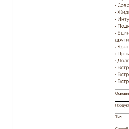
• Сов
• Жид
• Инт
• Под
• Еди
други
• Кон
• Про
• Дол
• Вст
• Вст
• Вст
Основны
Продук
Тип
Способ 