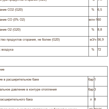
ание CO2 (G20)
%
6,5
ание CO (0% O2)
млн-1
60
ание O2 (G20)
%
8,8
тво продуктов сгорания, не более (G20)
м3/ч
56,9
 воздуха
%
72
ние
ие в расширительном баке
бар
1
льное давление в контуре отопления
бар
3
расширительного бака
л
8