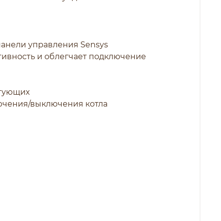
анели управления Sensys
тивность и облегчает подключение
ктующих
лючения/выключения котла