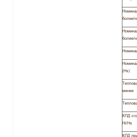
Номинал
более/н
Номинал
более/н
Номинал
Номинал
(Hs)
Теплова
менее
Теплова
КПД сго
Hi/Hs
КПД при