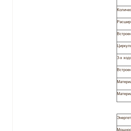
Количе
Расшир
Встрое
Циркул
3-х ход
Встроен
Материа
Матери
Энергет
Мощнос