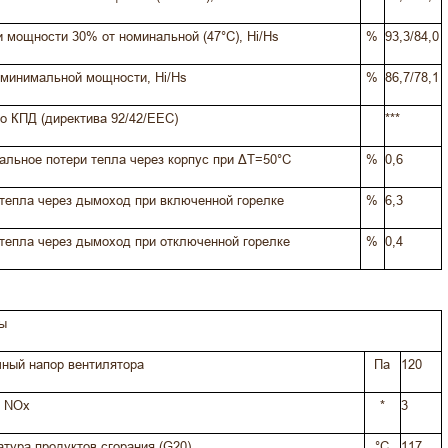
 мощности 30% от номинальной (47°С), Hi/Hs
%
93,3/84,0
минимальной мощности, Hi/Hs
%
86,7/78,1
о КПД (директива 92/42/EEC)
***
льное потери тепла через корпус при ΔT=50°C
%
0,6
тепла через дымоход при включенной горелке
%
6,3
тепла через дымоход при отключенной горелке
%
0,4
ы
ный напор вентилятора
Па
120
о NOx
*
3
тура продуктов сгорания (G20)
°C
117