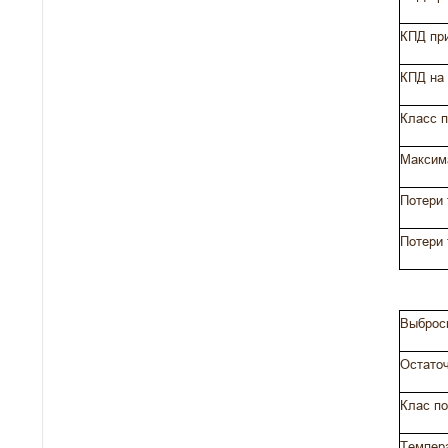
КПД при
КПД на 
Класс п
Максима
Потери 
Потери 
Выброс
Остаточ
Клас п
Темпера