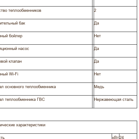
ство теплообменников
2
ительный бак
Да
нный бойлер
Нет
яционный насос
Да
овой клапан
Да
ный Wi-Fi
Нет
л основного теплообменника
Медь
ал теплообменника ГВС
Нержавеющая сталь
ические характеристики
ть
кВт
24