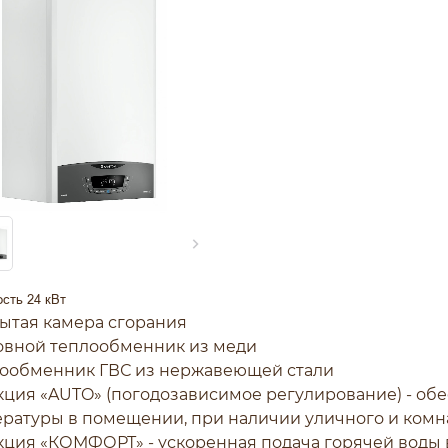
сть 24 кВт
рытая камера сгорания
овной теплообменник из меди
лообменник ГВС из нержавеющей стали
кция «AUTO» (погодозависимое регулирование) - об
ратуры в помещении, при наличии уличного и комн
кция «КОМФОРТ» - ускоренная подача горячей воды в