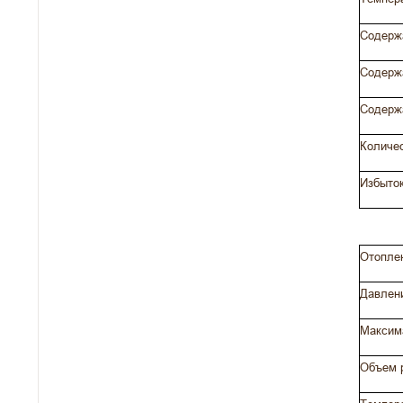
Содерж
Содерж
Содерж
Количес
Избыток
Отопле
Давлен
Максима
Объем 