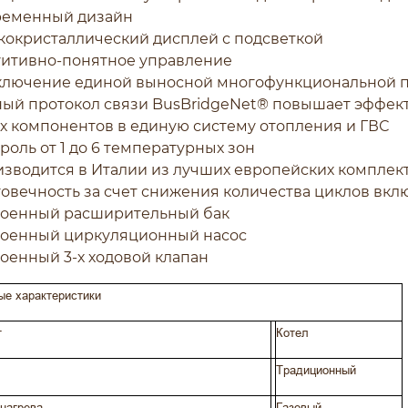
ременный дизайн
кокристаллический дисплей с подсветкой
уитивно-понятное управление
ключение единой выносной многофункциональной п
ный протокол связи BusBridgeNet® повышает эффек
х компонентов в единую систему отопления и ГВС
троль от 1 до 6 температурных зон
изводится в Италии из лучших европейских компле
говечность за счет снижения количества циклов вк
роенный расширительный бак
роенный циркуляционный насос
роенный 3-х ходовой клапан
е характеристики
т
Котел
Традиционный
нагрева
Газовый