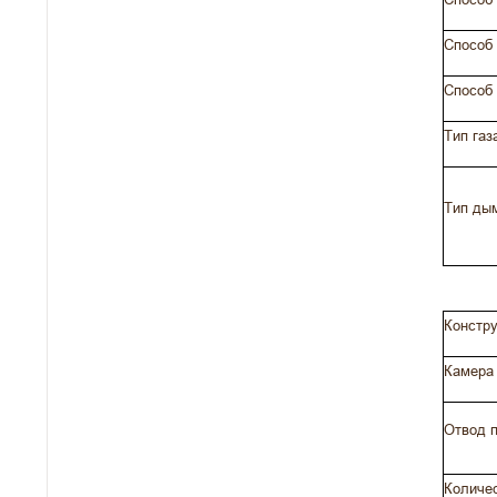
Способ 
Способ
Тип газ
Тип ды
Констру
Камера 
Отвод п
Количес