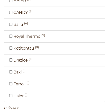
HAIER
(8)
CANDY
(4)
Ballu
(7)
Royal Thermo
(8)
Kotitonttu
(1)
Drazice
(1)
Baxi
(1)
Ferroli
(1)
Haier
Объём: